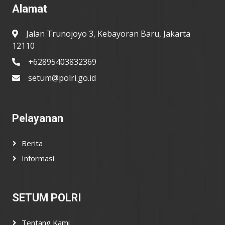
Alamat
Jalan Trunojoyo 3, Kebayoran Baru, Jakarta
12110
+62895403832369
setum@polri.go.id
Pelayanan
Berita
Informasi
SETUM POLRI
Tentang Kami