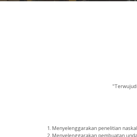
"Terwujudn
Menyelenggarakan penelitian naskah 
Menyelenggarakan pembuatan undanga